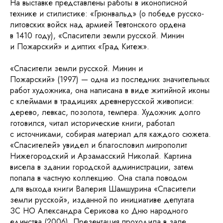
На выставке представлены работы в иконописной
технике и стилистике: «Грюнвальд» (о победе русско-
литовских войск над армией Тевтонского ордена
в 1410 году), «Спасители земли русской. Минин
и Пожарский» и диптих «Град Китеж».
«Спасители земли русской. Минин и
Пожарский» (1997) — одна из последних значительных
работ художника, она написана в виде житийной иконы
с клеймами в традициях древнерусской живописи:
дерево, левкас, позолота, темпера. Художник долго
готовился, читал исторические книги, работал
с источниками, собирая материал для каждого сюжета.
«Спасителей» увидел и благословил митрополит
Нижегородский и Арзамасский Николай. Картина
висела в здании городской администрации, затем
попала в частную коллекцию. Она стала поводом
для выхода книги Валерия Шамшурина «Спасители
земли русской», изданной по инициативе депутата
ЗС НО Александра Серикова ко Дню народного
единства (2006). Презентация проходила в зале