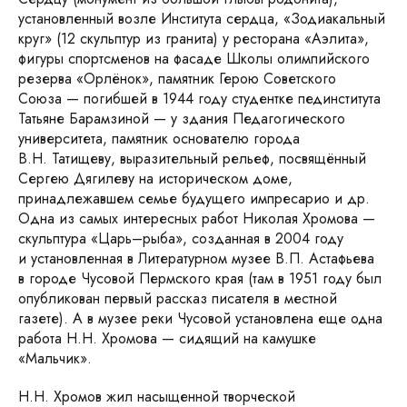
установленный возле Института сердца, «Зодиакальный
круг» (12 скульптур из гранита) у ресторана «Аэлита»,
фигуры спортсменов на фасаде Школы олимпийского
резерва «Орлёнок», памятник Герою Советского
Союза — погибшей в 1944 году студентке пединститута
Татьяне Барамзиной — у здания Педагогического
университета, памятник основателю города
В.Н. Татищеву, выразительный
рельеф, посвящённый
Сергею Дягилеву на историческом доме,
принадлежавшем семье будущего импресарио и др.
Одна из самых интересных работ Николая Хромова —
скульптура «Царь–рыба», созданная в 2004 году
и установленная в Литературном музее В.П. Астафьева
в городе Чусовой Пермского края (там в 1951 году был
опубликован первый рассказ писателя в местной
газете). А в музее реки Чусовой установлена еще одна
работа Н.Н. Хромова — сидящий на камушке
«Мальчик».
Н.Н. Хромов жил насыщенной творческой