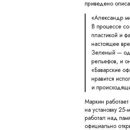
приведено описа
«Александр мн
В процессе со
пластикой и фа
настоящее вре
Зеленый — од
рельефов, и о
«Баварские оф
нравится испо
и происходящи
Маркин работает 
на установку 25‑
работал над пам
официально откры