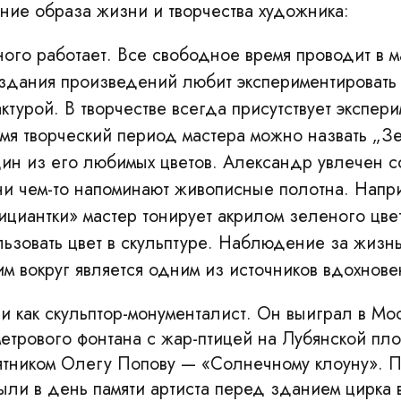
ние образа жизни и творчества художника:
ого работает. Все свободное время проводит в м
здания произведений любит экспериментировать 
ктурой. В творчестве всегда присутствует экспери
мя творческий период мастера можно назвать „З
ин из его любимых цветов. Александр увлечен 
ни чем-то напоминают живописные полотна. Напр
ициантки» мастер тонирует акрилом зеленого цвет
льзовать цвет в скульптуре. Наблюдение за жизн
м вокруг является одним из источников вдохнове
и как скульптор-монументалист. Он выиграл в Мо
метрового фонтана с жар-птицей на Лубянской пл
ятником Олегу Попову — «Солнечному клоуну». П
ли в день памяти артиста перед зданием цирка в