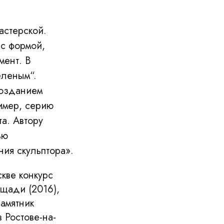
астерской.
с формой,
мент. В
еленым“.
созданием
имер, серию
а. Автору
ью
ния скульптора».
скве конкурс
ощади (2016),
амятник
 Ростове-на-