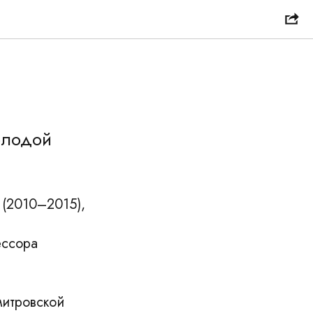
олодой
 (2010–2015),
ессора
митровской