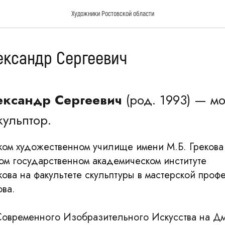
Художники Ростовской области
ександр Сергеевич
ександр Сергеевич
(род. 1993) — м
кульптор.
ском художественном училище имени М.Б. Грекова
ком государственном академическом институте
ова на факультете скульптуры в мастерской проф
ова.
Современного Изобразительного Искусства на Д