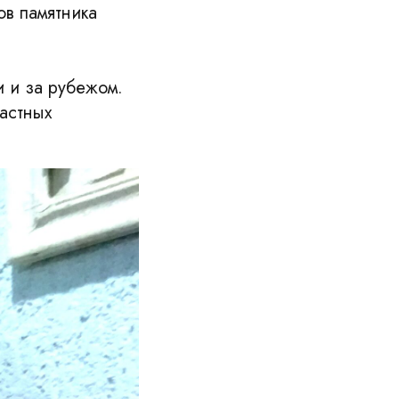
ов памятника
и и за рубежом.
астных