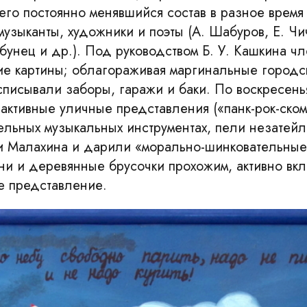
 его постоянно менявшийся состав в разное время
узыканты, художники и поэты (А. Шабуров, Е. Чи
бунец и др.). Под руководством Б. У. Кашкина ч
е картины; облагораживая маргинальные городс
списывали заборы, гаражи и баки. По воскресень
активные уличные представления («панк-рок-ском
ельных музыкальных инструментах, пели незатейл
хи Малахина и дарили «морально-шинковательные
ни и деревянные брусочки прохожим, активно вк
е представление.