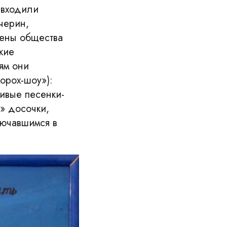
 входили
черин,
лены общества
кие
ям они
орох-шоу»):
ивые песенки-
» досочки,
лючавшимся в