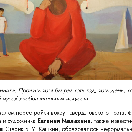
ик». Прожить хотя бы раз хоть год, хоть день, хот
 музей изобразительных искусств
чалом перестройки вокруг свердловского поэта, ф
а и художника
Евгения Малахина
, также известн
ак Старик Б. У. Кашкин, образовалось неформаль