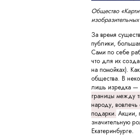
Общество «Картин
изобразительных 
За время сущест
публики, большая
Сами по себе ра
что для их созд
на помойках). Ка
общества. В нек
лишь изредка —
границы между т
народу, вовлечь 
подарки.
Акции, 
значительную рол
Екатеринбурге.