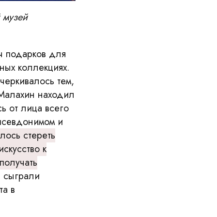
 музей
ч подарков для
тных коллекциях.
черкивалось тем,
 Малахин находил
ь от лица всего
 псевдонимом и
лось стереть
скусство к
 получать
 сыграли
та в