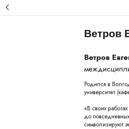
Ветров 
Ветров Евг
междисципли
Родился в Волго
университет (ка
«В своих работа
до повседневных
символизируют э