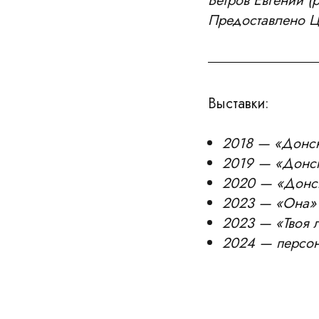
Ветров Евгений (
Предоставлено Це
Выставки:
2018 — «Донска
2019 — «Донска
2020 — «Донск
2023 — «Она» 
2023 — «Твоя л
2024 — персон