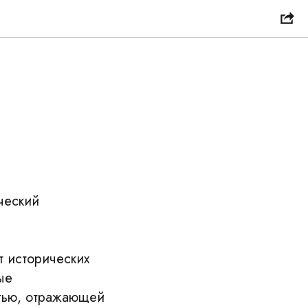
ческий
т исторических
ые
тью, отражающей