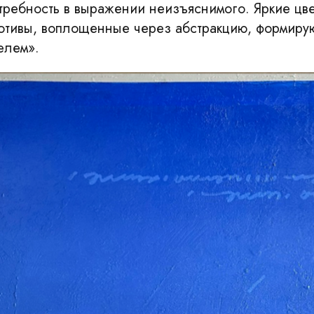
требность в выражении неизъяснимого. Яркие цв
отивы, воплощенные через абстракцию, формирую
елем».