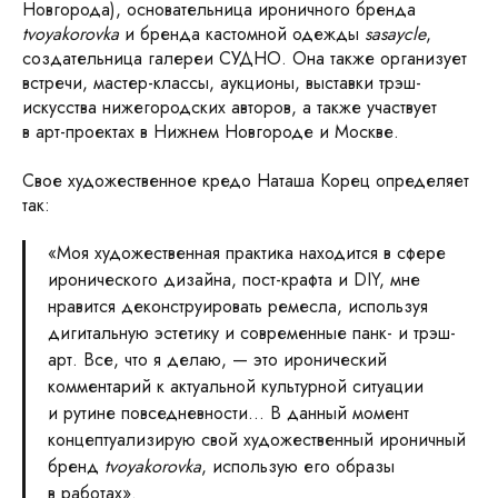
Новгорода), основательница ироничного бренда
tvoyakorovka
и бренда кастомной одежды
sasaycle
,
создательница галереи СУДНО. Она также организует
встречи, мастер-классы, аукционы, выставки трэш-
искусства нижегородских авторов, а также участвует
в арт-проектах в Нижнем Новгороде и Москве.
Свое художественное кредо Наташа Корец определяет
так:
«Моя художественная практика находится в сфере
иронического дизайна, пост-крафта и DIY, мне
нравится деконструировать ремесла, используя
дигитальную эстетику и современные панк- и трэш-
арт. Все, что я делаю, — это иронический
комментарий к актуальной культурной ситуации
и рутине повседневности... В данный момент
концептуализирую свой художественный ироничный
бренд
tvoyakorovka
, использую его образы
в работах».