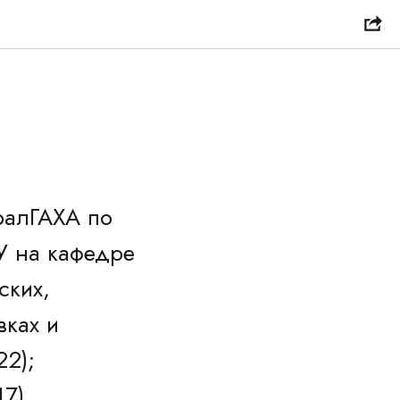
УралГАХА по
У на кафедре
ских,
вках и
22);
7),