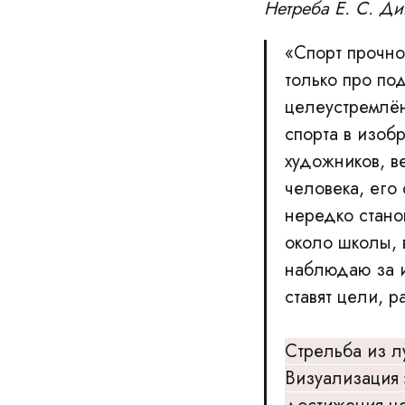
Нетреба Е. С. Ди
«Спорт прочно
только про по
целеустремлён
спорта в изоб
художников, в
человека, его
нередко стано
около школы, 
наблюдаю за и
ставят цели, 
Стрельба из л
Визуализация 