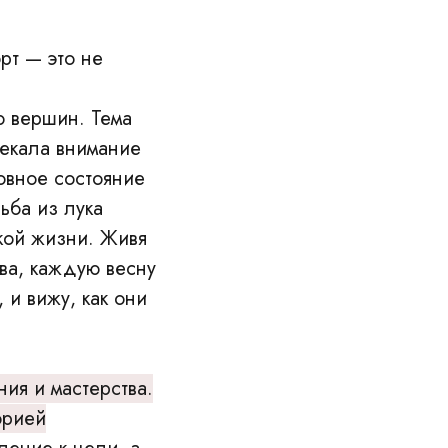
рт — это не
ю вершин. Тема
лекала внимание
овное состояние
ьба из лука
кой жизни. Живя
ва, каждую весну
 и вижу, как они
ния и мастерства.
орией